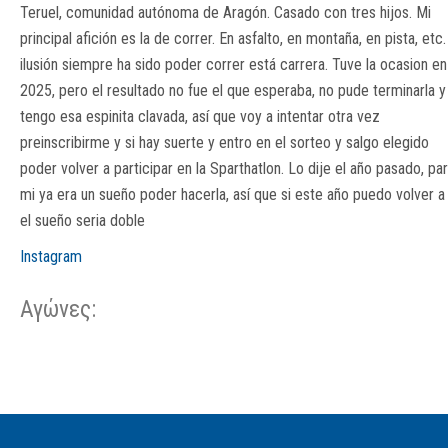
Teruel, comunidad autónoma de Aragón. Casado con tres hijos. Mi
principal afición es la de correr. En asfalto, en montaña, en pista, etc.
ilusión siempre ha sido poder correr está carrera. Tuve la ocasion en
2025, pero el resultado no fue el que esperaba, no pude terminarla y
tengo esa espinita clavada, así que voy a intentar otra vez
preinscribirme y si hay suerte y entro en el sorteo y salgo elegido
poder volver a participar en la Sparthatlon. Lo dije el año pasado, pa
mi ya era un sueño poder hacerla, así que si este año puedo volver a i
el sueño seria doble
Instagram
Αγώνες:
Σ/Ε Έναρξη
Ολικός
Έναρξη
Σ/Ε Τέλος /
ID
Έτος
BiB
/
Χρόνος
Αγώνα
Ημερομηνία
Ημερομηνία
Σ/Ε