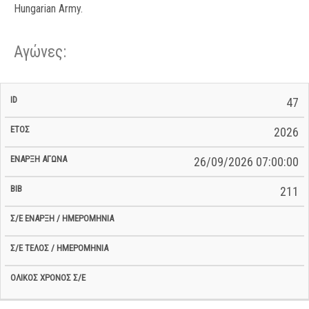
Hungarian Army.
Αγώνες:
Σ/Ε Έναρξη
Ολικός
47
Έναρξη
Σ/Ε Τέλος /
ID
Έτος
BiB
/
Χρόνος
Αγώνα
Ημερομηνία
Ημερομηνία
Σ/Ε
2026
26/09/2026 07:00:00
211