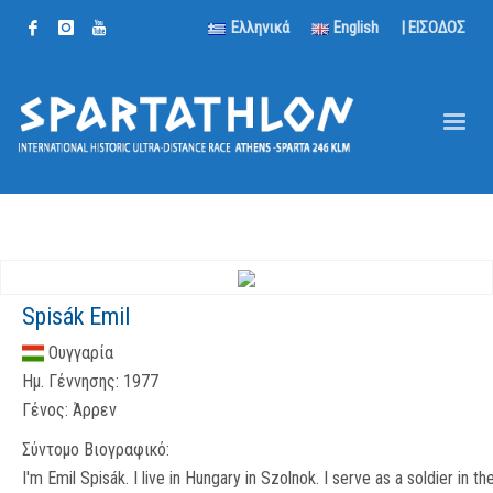
Ελληνικά
English
| ΕΙΣΟΔΟΣ
Spisák Emil
Ουγγαρία
Ημ. Γέννησης:
1977
Γένος:
Άρρεν
Σύντομο Βιογραφικό:
I'm Emil Spisák. I live in Hungary in Szolnok. I serve as a soldier in th