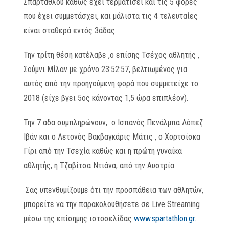
Σπαρτάθλου καθώς έχει τερματίσει και τις 5 φορές
που έχει συμμετάσχει, και μάλιστα τις 4 τελευταίες
είναι σταθερά εντός 3άδας.
Την τρίτη θέση κατέλαβε ,ο επίσης Τσέχος αθλητής ,
Σούμνι Μίλαν με χρόνο 23:52:57, βελτιωμένος για
αυτός από την προηγούμενη φορά που συμμετείχε το
2018 (είχε βγει 5ος κάνοντας 1,5 ώρα επιπλέον).
Την 7 αδα συμπληρώνουν, ο Ισπανός Πενάλμπα Λόπεζ
Ιβάν και ο Λετονός Βακβαγκάρις Μάτις , ο Χορτσίσκα
Γίρι από την Τσεχία καθώς και η πρώτη γυναίκα
αθλητής, η Τζαβίτσα Ντιάνα, από την Αυστρία.
Σας υπενθυμίζουμε ότι την προσπάθεια των αθλητών,
μπορείτε να την παρακολουθήσετε σε Live Streaming
μέσω της επίσημης ιστοσελίδας
www.spartathlon.gr
.