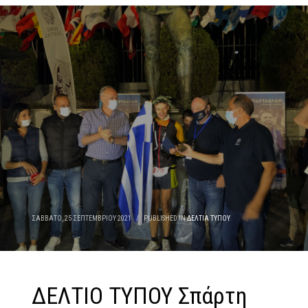
ΣΆΒΒΑΤΟ, 25 ΣΕΠΤΕΜΒΡΊΟΥ 2021
/
PUBLISHED IN
ΔΕΛΤΊΑ ΤΎΠΟΥ
ΔΕΛΤΙΟ ΤΥΠΟΥ Σπάρτη