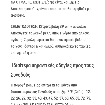
ΝΑ ΘΥΜΑΣΤΕ. Κάθε Σ/Ε(c/p) είναι και Σημείο
Αποκλεισμού. Οι χρόνοι κλεισίματος
θα τηρηθούν με
ακρίβεια.
ΣΗΜΑΤΟΔΟΤΗΣΗ:
Κ
ίτρινα βέλη
SP
στην άσφαλτο.
Αποφύγετε τα λευκά βέλη, απομεινάρια από άλλους
αγώνες. Συμπληρωματικά θα συναντήσετε βέλη σε
τοίχους, δέντρα ή και αλλού, ασπροκόκκινες ταινίες,
και χημικά φώτα.
Ιδιαίτερα σημαντικές οδηγίες προς τους
Συνοδούς
Η παροχή βοήθειας επιτρέπεται
μόνον από
διαπιστευμένους Συνοδούς
στα εξής Σ/Ε (C/Ps) :
12,
22, 26, 29, 32, 35, 40, 43, 47, 52, 57, 60, 65, 68, 72, 75.
(16 στα 75). ΑΠΑΓΟΡΕΥΕΤΑΙ ΑΥΣΤΗΡΑ σε